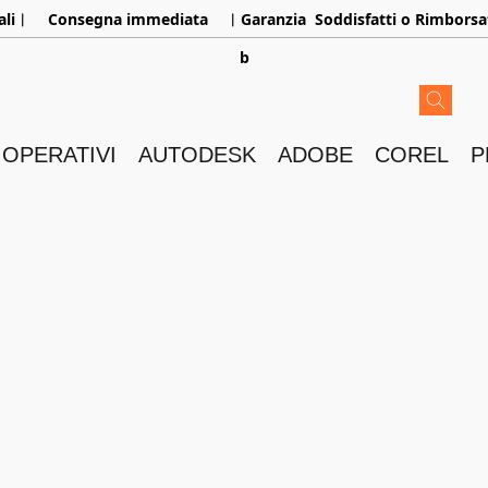
aliㅤ︳
Consegna immediata
ㅤ︳Garanzia
Soddisfatti o Rimborsa
b
 OPERATIVI
AUTODESK
ADOBE
COREL
P