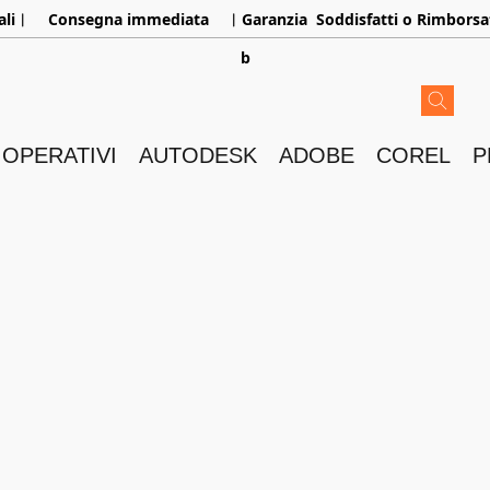
aliㅤ︳
Consegna immediata
ㅤ︳Garanzia
Soddisfatti o Rimborsa
b
 OPERATIVI
AUTODESK
ADOBE
COREL
P