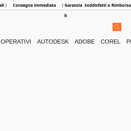
aliㅤ︳
Consegna immediata
ㅤ︳Garanzia
Soddisfatti o Rimborsa
b
 OPERATIVI
AUTODESK
ADOBE
COREL
P