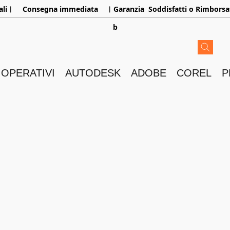
aliㅤ︳
Consegna immediata
ㅤ︳Garanzia
Soddisfatti o Rimborsa
b
 OPERATIVI
AUTODESK
ADOBE
COREL
P