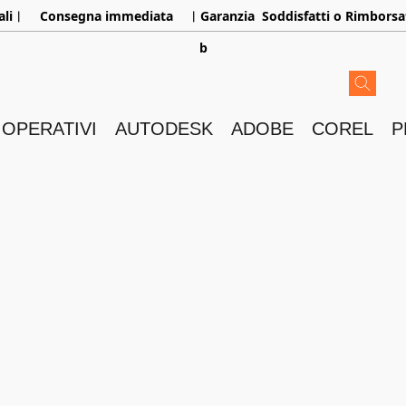
aliㅤ︳
Consegna immediata
ㅤ︳Garanzia
Soddisfatti o Rimborsa
b
 OPERATIVI
AUTODESK
ADOBE
COREL
P