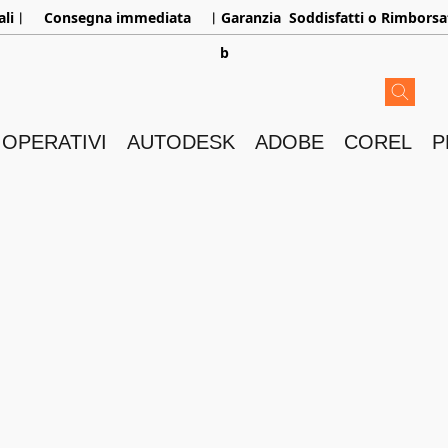
aliㅤ︳
Consegna immediata
ㅤ︳Garanzia
Soddisfatti o Rimborsa
b
 OPERATIVI
AUTODESK
ADOBE
COREL
P