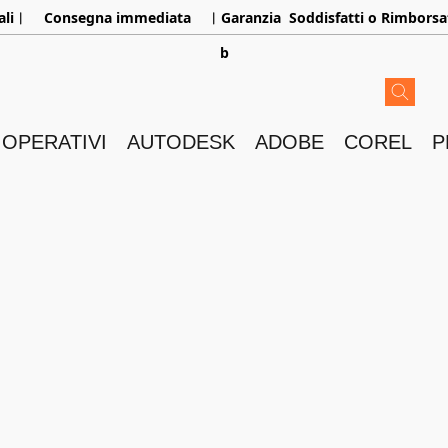
aliㅤ︳
Consegna immediata
ㅤ︳Garanzia
Soddisfatti o Rimborsa
b
 OPERATIVI
AUTODESK
ADOBE
COREL
P