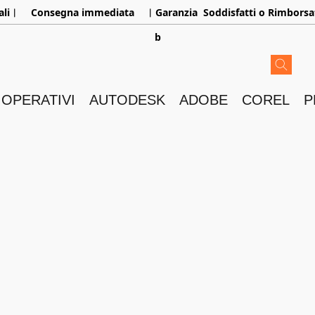
aliㅤ︳
Consegna immediata
ㅤ︳Garanzia
Soddisfatti o Rimborsa
b
 OPERATIVI
AUTODESK
ADOBE
COREL
P